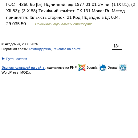
ГОСТ 4268 65 [br] НД чинний: від 1977 01 01 Зміни: (1 IX 81); (2
XII 83); (3 X 88) Технічний комітет: ТК 131 Мова: Ru Метод
прийняття: Кількість сторінок: 21 Код НД згідно з ДК 004:
29.035.50 …
Покажчик національних стандартів
© Академик, 2000-2026
18+
Обратная связь:
Техподдержка
,
Реклама на сайте
👣 Путешествия
Экспорт словарей на сайты
, сделанные на PHP,
Joomla,
Drupal,
WordPress, MODx.