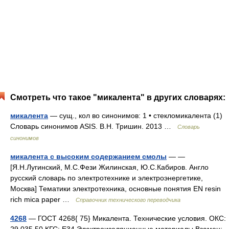
Смотреть что такое "микалента" в других словарях:
микалента
— сущ., кол во синонимов: 1 • стекломикалента (1)
Словарь синонимов ASIS. В.Н. Тришин. 2013 …
Словарь
синонимов
микалента с высоким содержанием смолы
— —
[Я.Н.Лугинский, М.С.Фези Жилинская, Ю.С.Кабиров. Англо
русский словарь по электротехнике и электроэнергетике,
Москва] Тематики электротехника, основные понятия EN resin
rich mica paper …
Справочник технического переводчика
4268
— ГОСТ 4268{ 75} Микалента. Технические условия. ОКС: